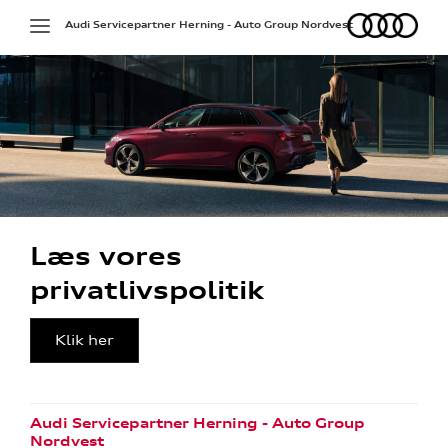
Audi
Toggle
Audi Servicepartner Herning - Auto Group Nordvest
navigation
Læs vores
privatlivspolitik
Klik her
Audi Servicepartner Herning - Auto Group
Nordvest