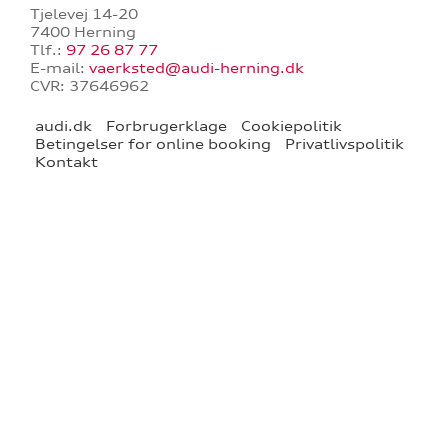
Tjelevej 14-20
7400 Herning
Tlf.:
97 26 87 77
E-mail:
vaerksted@audi-herning.dk
CVR: 37646962
tik
audi.dk
Forbrugerklage
Cookiepolitik
Betingelser for online booking
Privatlivspolitik
Kontakt